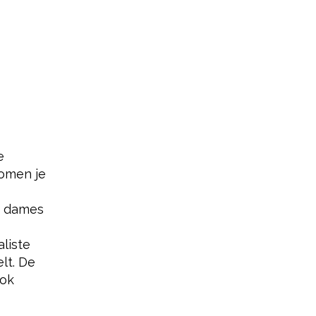
e
komen je
de dames
liste
lt. De
ook