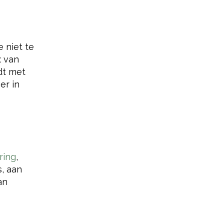
e niet te
x van
dt met
er in
ring
,
, aan
an