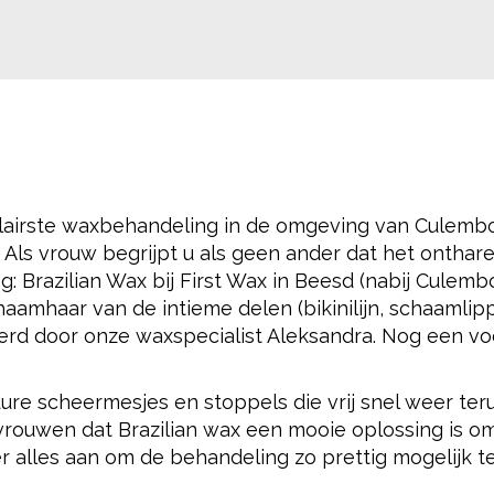
lairste waxbehandeling in de omgeving van Culembo
 Als vrouw begrijpt u als geen ander dat het onthar
g: Brazilian Wax bij First Wax in Beesd (nabij Culembo
aamhaar van de intieme delen (bikinilijn, schaamlip
derd door onze waxspecialist Aleksandra. Nog een vo
 dure scheermesjes en stoppels die vrij snel weer ter
vrouwen dat Brazilian wax een mooie oplossing is o
er alles aan om de behandeling zo prettig mogelijk t