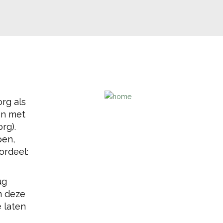
rg als
en met
rg).
pen,
ordeel:
ug
m deze
e laten