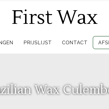
First Wax
NGEN
PRIJSLIJST
CONTACT
AFS
azilian Wax Culemb