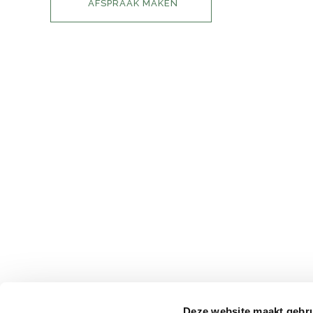
AFSPRAAK MAKEN
INFORMATIE
HOME
IMPRESSIE
PRIJSLIJST
CONTACT
AFSPRAAK MAKEN
FAQ
Deze website maakt gebru