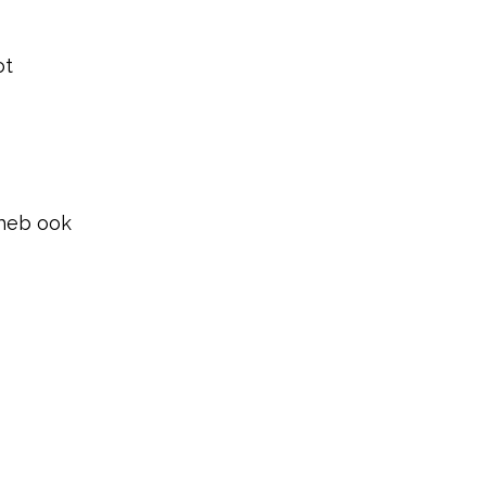
ot
 heb ook