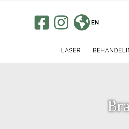
EN
LASER
BEHANDELI
Br