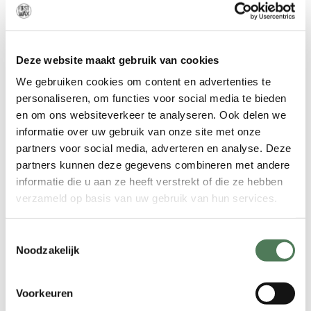
verschillende voordelen. Deze maken
het een uitstekende keuze voor
ontharing:
Deze website maakt gebruik van cookies
Vrijwel pijnloos
: Dankzij de
We gebruiken cookies om content en advertenties te
innovatieve ICE Plus koeling voelt de
personaliseren, om functies voor social media te bieden
behandeling comfortabel aan. Dit is
en om ons websiteverkeer te analyseren. Ook delen we
een groot voordeel ten opzichte van
informatie over uw gebruik van onze site met onze
oudere laserapparaten of
partners voor social media, adverteren en analyse. Deze
ontharingsmethoden zoals harsen,
partners kunnen deze gegevens combineren met andere
die vaak pijnlijk zijn.
informatie die u aan ze heeft verstrekt of die ze hebben
verzameld op basis van uw gebruik van hun services.
Snel en effectief
: De behandeling is
niet alleen snel, maar ook zeer
effectief. Grote zones zoals de benen
Toestemmingsselectie
Noodzakelijk
of rug kunnen in korte tijd worden
behandeld.
Langdurige gladheid
: Na een
Voorkeuren
volledige reeks behandelingen merk