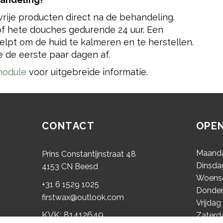
vrije producten direct na de behandeling.
of hete douches gedurende 24 uur. Een
lpt om de huid te kalmeren en te herstellen.
de eerste paar dagen af.
odule
voor uitgebreide informatie.
CONTACT
OPEN
Maand
Prins Constantijnstraat 48
Dinsda
4153 CN Beesd
Woens
+31 6 1529 1025
Donde
firstwax@outlook.com
Vrijdag
KVK: 81412649
Zaterd