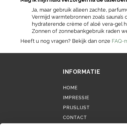
Ja, maar gebruik alleen zachte, parfum
Vermijd warmtebronnen zoals sauna’s 
hydraterende crème of aloë vera-gel he
Zonnen of zonnebankgebruik raden we 
Heeft u nog vragen? Bekijk dan onze
FAQ-m
INFORMATIE
HOME
IMPRESSIE
PRIJSLIJST
CONTACT