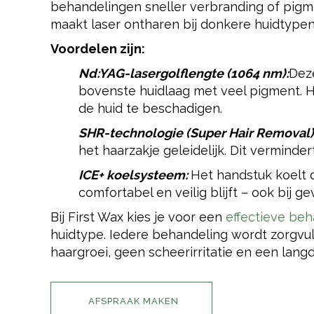
behandelingen sneller verbranding of pig
maakt laser ontharen bij donkere huidtypen 
Voordelen zijn:
Nd:YAG-lasergolflengte (1064 nm):
Deze
bovenste huidlaag met veel pigment. 
de huid te beschadigen.
SHR-technologie (Super Hair Removal)
het haarzakje geleidelijk. Dit verminde
ICE+ koelsysteem:
Het handstuk koelt 
comfortabel en veilig blijft – ook bij 
Bij First Wax kies je voor een
effectieve be
huidtype. Iedere behandeling wordt zorgvul
haargroei, geen scheerirritatie en een langd
AFSPRAAK MAKEN