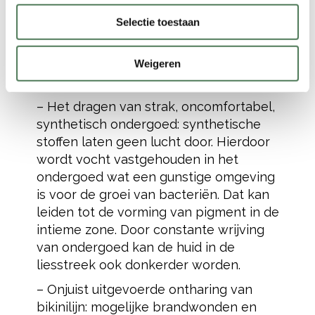
bij vrouwen en meisjes van alle
Selectie toestaan
leeftijden. Een tekort kan niet worden
verholpen door te drinken, omdat
preventieve procedures nodig zijn om
Weigeren
watermoleculen vast te houden.
– Het dragen van strak, oncomfortabel,
synthetisch ondergoed: synthetische
stoffen laten geen lucht door. Hierdoor
wordt vocht vastgehouden in het
ondergoed wat een gunstige omgeving
is voor de groei van bacteriën. Dat kan
leiden tot de vorming van pigment in de
intieme zone. Door constante wrijving
van ondergoed kan de huid in de
liesstreek ook donkerder worden.
– Onjuist uitgevoerde ontharing van
bikinilijn: mogelijke brandwonden en