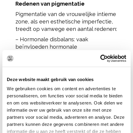
Redenen van pigmentatie
Pigmentatie van de vrouwelijke intieme
zone, als een esthetische imperfectie,
treedt op vanwege een aantal redenen:
– Hormonale disbalans: vaak
beïnvloeden hormonale
onevenwichtigheden de conditie van
de huid en bloedvaten. Het is in de
intieme delen van het lichaam,
bijvoorbeeld tijdens borstvoeding of
Deze website maakt gebruik van cookies
tijdens leeftijdsgebonden
We gebruiken cookies om content en advertenties te
veranderingen in het lichaam dat
personaliseren, om functies voor social media te bieden
intieme delen kunnen donkerder
en om ons websiteverkeer te analyseren. Ook delen we
worden.
informatie over uw gebruik van onze site met onze
– Leeftijdsveranderingen: leeftijd blijkt
partners voor social media, adverteren en analyse. Deze
een andere risicofactor te zijn. In de
partners kunnen deze gegevens combineren met andere
loop der jaren veranderen zowel de
informatie die u aan ze heeft verstrekt of die ze hebben