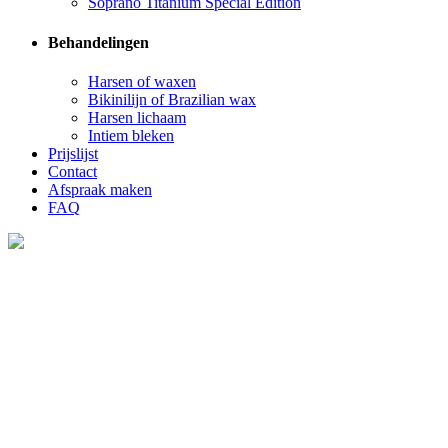
Soprano Titanium Special Edition
Behandelingen
Harsen of waxen
Bikinilijn of Brazilian wax
Harsen lichaam
Intiem bleken
Prijslijst
Contact
Afspraak maken
FAQ
Harsen Woerden