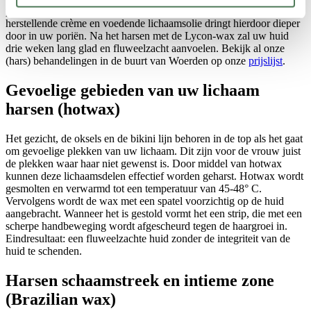
processen in de cellen van de opperhuid worden gestimuleerd. De
herstellende crème en voedende lichaamsolie dringt hierdoor dieper
door in uw poriën. Na het harsen met de Lycon-wax zal uw huid
drie weken lang glad en fluweelzacht aanvoelen. Bekijk al onze
(hars) behandelingen in de buurt van Woerden op onze
prijslijst
.
Gevoelige gebieden van uw lichaam
harsen (hotwax)
Het gezicht, de oksels en de bikini lijn behoren in de top als het gaat
om gevoelige plekken van uw lichaam. Dit zijn voor de vrouw juist
de plekken waar haar niet gewenst is. Door middel van hotwax
kunnen deze lichaamsdelen effectief worden geharst. Hotwax wordt
gesmolten en verwarmd tot een temperatuur van 45-48° C.
Vervolgens wordt de wax met een spatel voorzichtig op de huid
aangebracht. Wanneer het is gestold vormt het een strip, die met een
scherpe handbeweging wordt afgescheurd tegen de haargroei in.
Eindresultaat: een fluweelzachte huid zonder de integriteit van de
huid te schenden.
Harsen schaamstreek en intieme zone
(Brazilian wax)