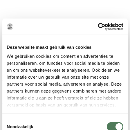
Deze website maakt gebruik van cookies
Harsen nabij Woerden? Kijk eens aan, u heeft ons gevonden!
We gebruiken cookies om content en advertenties te
Welkom op onze
website
. First Wax is dé studio in Beesd (vlakbij
personaliseren, om functies voor social media te bieden
Woerden) waar u heerlijk kunt ontspannen terwijl uw lichaam
en om ons websiteverkeer te analyseren. Ook delen we
professioneel wordt geharst. Laat uw lichaam harsen door onze
waxspecialiste Aleksandra. Zij onthaart uw lichaam met warme
informatie over uw gebruik van onze site met onze
wax, een effectieve resultaatgerichte manier van het verwijderen van
partners voor social media, adverteren en analyse. Deze
uw haren op de plekken waar u liever geen haar wilt hebben.
partners kunnen deze gegevens combineren met andere
informatie die u aan ze heeft verstrekt of die ze hebben
Afspraak maken
verzameld op basis van uw gebruik van hun services.
Wat is harsen?
Toestemmingsselectie
Noodzakelijk
Harsen is het verwijderen van overtollig lichaams- en gezichtshaar