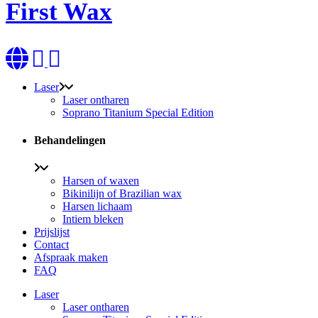
First Wax
Laser
Laser ontharen
Soprano Titanium Special Edition
Behandelingen
Harsen of waxen
Bikinilijn of Brazilian wax
Harsen lichaam
Intiem bleken
Prijslijst
Contact
Afspraak maken
FAQ
Laser
Laser ontharen