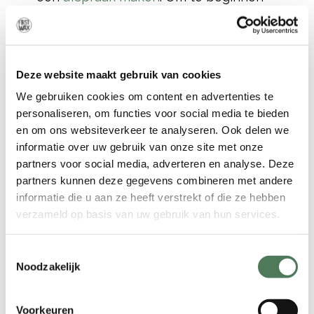
hoeft u zich een tijdje niet te scheren.
Vervolgens wordt uw huid
gedesinfecteerd. Daarna brengt onze
waxspecialiste de wax van Lycon &
Deze website maakt gebruik van cookies
Combinal aan, cosmetica van de hoogst
We gebruiken cookies om content en advertenties te
haalbare kwaliteit. De vloeibare, hete
personaliseren, om functies voor social media te bieden
wax wordt met een spateltje
en om ons websiteverkeer te analyseren. Ook delen we
aangebracht. Na een paar seconde
informatie over uw gebruik van onze site met onze
wordt de wax hard en trekt de
partners voor social media, adverteren en analyse. Deze
specialiste het er in een snelle
partners kunnen deze gegevens combineren met andere
beweging af.
informatie die u aan ze heeft verstrekt of die ze hebben
verzameld op basis van uw gebruik van hun services.
Bikinilijn waxen
Toestemmingsselectie
Noodzakelijk
Naast Brazilian Wax kunnen wij ook uw
bikinilijn verzorgen! Als we het hebben
over
Bikini-ontharing
, dan hebben we
Voorkeuren