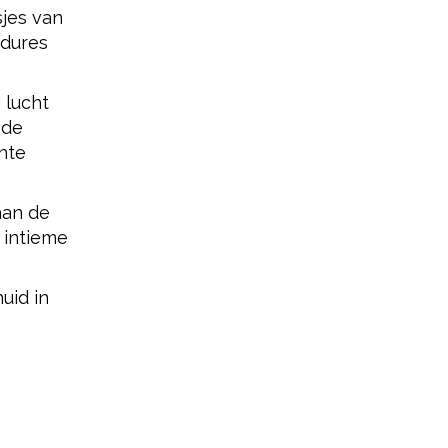
jes van
edures
 lucht
 de
nte
aan de
 intieme
uid in