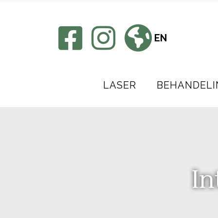
EN
LASER
BEHANDELI
In