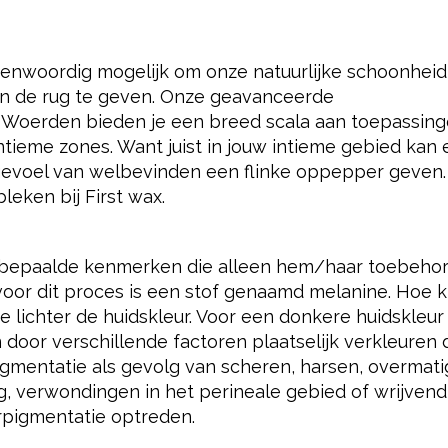
genwoordig mogelijk om onze natuurlijke schoonheid
 in de rug te geven. Onze geavanceerde
 Woerden bieden je een breed scala aan toepassing
ntieme zones. Want juist in jouw intieme gebied kan
evoel van welbevinden een flinke oppepper geven. 
eken bij First wax.
idu bepaalde kenmerken die alleen hem/haar toebeho
voor dit proces is een stof genaamd melanine. Hoe k
 lichter de huidskleur. Voor een donkere huidskleur i
door verschillende factoren plaatselijk verkleuren 
igmentatie als gevolg van scheren, harsen, overmat
g, verwondingen in het perineale gebied of wrijvend
rpigmentatie optreden.