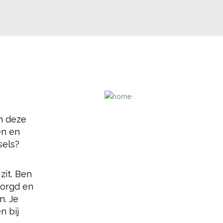
an deze
en en
sels?
zit. Ben
zorgd en
n. Je
n bij