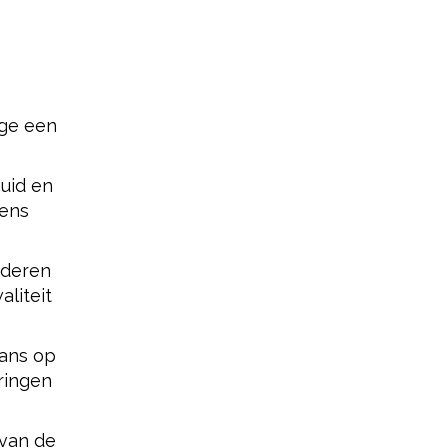
ege een
uid en
dens
anderen
aliteit
kans op
eringen
 van de