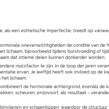
e, als een esthetische imperfectie, treedt op vanw
hormonale onevenwichtigheden de conditie van de h
et lichaam, bijvoorbeeld tijdens borstvoeding of tij
chaam dat intieme delen kunnen donkerder worden.
 andere risicofactor te zijn. In de loop der jaren ver
entatie ervan. Je leeftijd heeft ook invloed op de kw
 het lichaam.
combineert de hormonale achtergrond, evenals de 
trekken, scheuren, enzovoort, als resultaat – verand
slijmvliezen en schaamlippen: waardoor de structuur