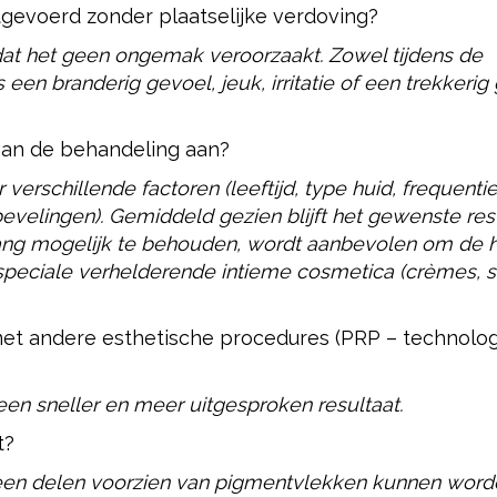
tgevoerd zonder plaatselijke verdoving?
dat het geen ongemak veroorzaakt. Zowel tijdens de
 een branderig gevoel, jeuk, irritatie of een trekkerig
 van de behandeling aan?
verschillende factoren (leeftijd, type huid, frequenti
evelingen). Gemiddeld gezien blijft het gewenste res
lang mogelijk te behouden, wordt aanbevolen om de 
speciale verhelderende intieme cosmetica (crèmes, 
t andere esthetische procedures (PRP – technolog
t een sneller en meer uitgesproken resultaat.
t?
leen delen voorzien van pigmentvlekken kunnen word