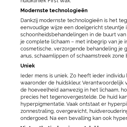
huidkliniek First Wax.
Modernste technologieën
Dankzij modernste technologieën is het te
eenvoudige wijze een doelgericht steuntje
schoonheidsbehandelingen in de buurt van
je complete lichaam – met inbegrip van je i
cosmetische, verzorgende behandeling je g
anus, schaamlippen of schaamstreek zone bl
Uniek
Ieder mens is uniek. Zo heeft ieder indiv
waaronder de huidskleur. Verantwoordelijk 
de hoeveelheid aanwezig in het lichaam, hoe
precies het tegenovergestelde. De huid kan 
hyperpigmentatie. Vaak ontstaat er hyperp
zonnestraling, overgewicht, huidverouderin
ondergoed. Na een bevalling kan ook hype