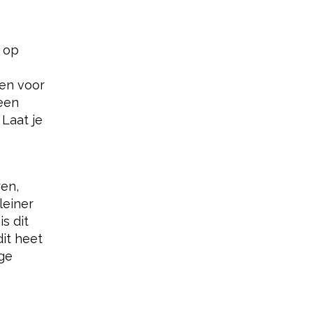
 op
en voor
 een
Laat je
ren,
leiner
s dit
dit heet
ige