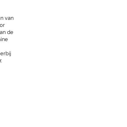
jn van
or
kan de
nine
erbij
.