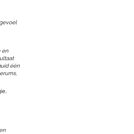
 gevoel
e en
ultaat
huid één
serums,
ie,
en