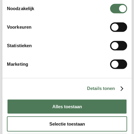
beginnen met een consultatie om
Toestemmingsselectie
uw huid- en haartype te beoordelen
Noodzakelijk
en een behandelplan op maat te
maken.
Voorkeuren
Voorbereiding van de Huid
: Uw
benen worden voorbereid voor de
laserbehandeling. Dit omvat het
Statistieken
reinigen van de huid en, indien nodig,
het scheren van de
Marketing
behandelingsgebieden.
Laserbehandeling met de Soprano
Titanium
: Met de Soprano Titanium
Details tonen
Special Edition laser worden uw
benen behandeld. De laser
vernietigt de haarzakjes zonder de
Alles toestaan
omliggende huid te beschadigen.
Nazorgadvies
: Na de behandeling
Selectie toestaan
krijgt u advies over de juiste nazorg