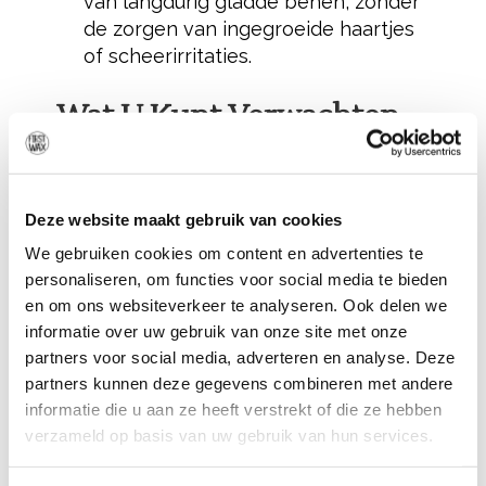
van langdurig gladde benen, zonder
de zorgen van ingegroeide haartjes
of scheerirritaties.
Wat U Kunt Verwachten
Tijdens Uw Behandeling
bij First Wax in Beesd
Deze website maakt gebruik van cookies
Bij First Wax wordt u verwelkomd in een
We gebruiken cookies om content en advertenties te
personaliseren, om functies voor social media te bieden
knusse en ontspannen omgeving in
en om ons websiteverkeer te analyseren. Ook delen we
Beesd, nabij Oss. Onze gecertificeerde
informatie over uw gebruik van onze site met onze
en ervaren specialisten zorgen ervoor
partners voor social media, adverteren en analyse. Deze
dat u zich op uw gemak voelt tijdens de
partners kunnen deze gegevens combineren met andere
behandeling. Het proces is snel en
informatie die u aan ze heeft verstrekt of die ze hebben
eenvoudig:
verzameld op basis van uw gebruik van hun services.
Persoonlijke Consultatie
: We