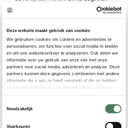
hoeft u zich een tijdje niet te scheren.
Vervolgens wordt uw huid
gedesinfecteerd. Daarna brengt onze
waxspecialiste de wax van Lycon &
Deze website maakt gebruik van cookies
Combinal aan, cosmetica van de hoogst
We gebruiken cookies om content en advertenties te
haalbare kwaliteit. De vloeibare, hete
personaliseren, om functies voor social media te bieden
wax wordt met een spateltje
en om ons websiteverkeer te analyseren. Ook delen we
aangebracht. Na een paar seconde
informatie over uw gebruik van onze site met onze
wordt de wax hard en trekt de
partners voor social media, adverteren en analyse. Deze
specialiste het er in een snelle
partners kunnen deze gegevens combineren met andere
beweging af.
informatie die u aan ze heeft verstrekt of die ze hebben
verzameld op basis van uw gebruik van hun services.
Bikinilijn waxen
Toestemmingsselectie
Noodzakelijk
Naast Brazilian Wax kunnen wij ook uw
bikinilijn verzorgen! Als we het hebben
over
Bikini-ontharing
, dan hebben we
Voorkeuren