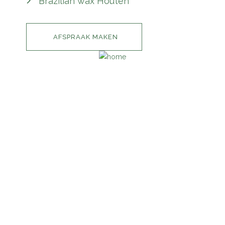
Brazilian wax Houten
AFSPRAAK MAKEN
INFORMATIE
HOME
IMPRESSIE
PRIJSLIJST