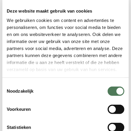
Vrijwel pijnloos
: Dankzij de
Deze website maakt gebruik van cookies
innovatieve ICE Plus koeling voelt de
behandeling comfortabel aan. Dit is
We gebruiken cookies om content en advertenties te
een groot voordeel ten opzichte van
personaliseren, om functies voor social media te bieden
oudere laserapparaten of
en om ons websiteverkeer te analyseren. Ook delen we
ontharingsmethoden zoals harsen,
informatie over uw gebruik van onze site met onze
die vaak pijnlijk zijn.
partners voor social media, adverteren en analyse. Deze
Snel en effectief
: De behandeling is
partners kunnen deze gegevens combineren met andere
informatie die u aan ze heeft verstrekt of die ze hebben
niet alleen snel, maar ook zeer
verzameld op basis van uw gebruik van hun services.
effectief. Grote zones zoals de benen
of rug kunnen in korte tijd worden
behandeld.
Toestemmingsselectie
Noodzakelijk
Langdurige gladheid
: Na een
volledige reeks behandelingen merk
je een duidelijke vermindering van
Voorkeuren
de haargroei. Dit betekent dat je
lange tijd geen last meer hebt van
Statistieken
ongewenste haren.