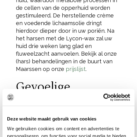
huid, waardoor metabole processen in
de cellen van de opperhuid worden
gestimuleerd. De herstellende crème
en voedende lichaamsolie dringt
hierdoor dieper door in uw poriën. Na
het harsen met de Lycon-wax zal uw
huid drie weken lang glad en
fluweelzacht aanvoelen. Bekijk al onze
(hars) behandelingen in de buurt van
Maarssen op onze
prijslijst
.
Gevoelige
gebieden van uw
lichaam harsen
Deze website maakt gebruik van cookies
(hotwax)
We gebruiken cookies om content en advertenties te
personaliseren, om functies voor social media te bieden