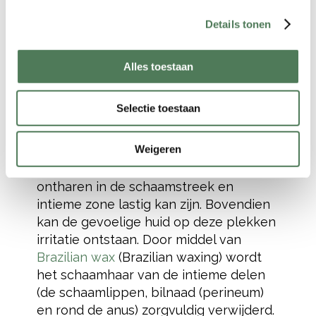
Harsen
Details tonen
schaamstreek en
Alles toestaan
intieme zone
Selectie toestaan
(Brazilian wax)
Weigeren
U als vrouw begrijpt als geen ander dat
ontharen in de schaamstreek en
intieme zone lastig kan zijn. Bovendien
kan de gevoelige huid op deze plekken
irritatie ontstaan. Door middel van
Brazilian wax
(Brazilian waxing) wordt
het schaamhaar van de intieme delen
(de schaamlippen, bilnaad (perineum)
en rond de anus) zorgvuldig verwijderd.