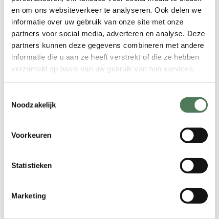
en om ons websiteverkeer te analyseren. Ook delen we
Het gezicht, de oksels en de bikini lijn
informatie over uw gebruik van onze site met onze
behoren in de top als het gaat om
partners voor social media, adverteren en analyse. Deze
gevoelige plekken van uw lichaam. Dit
partners kunnen deze gegevens combineren met andere
zijn voor de vrouw juist de plekken waar
informatie die u aan ze heeft verstrekt of die ze hebben
haar niet gewenst is. Door middel van
verzameld op basis van uw gebruik van hun services.
hotwax kunnen deze lichaamsdelen
effectief worden geharst. Hotwax wordt
Toestemmingsselectie
gesmolten en verwarmd tot een
Noodzakelijk
temperatuur van 45-48° C. Vervolgens
wordt de wax met een spatel
Voorkeuren
voorzichtig op de huid aangebracht.
Wanneer het is gestold vormt het een
strip, die met een scherpe
Statistieken
handbeweging wordt afgescheurd
tegen de haargroei in. Eindresultaat:
Marketing
een fluweelzachte huid zonder de
integriteit van de huid te schenden.