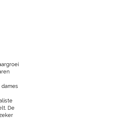
aargroei
aren
de dames
liste
lt. De
 zeker