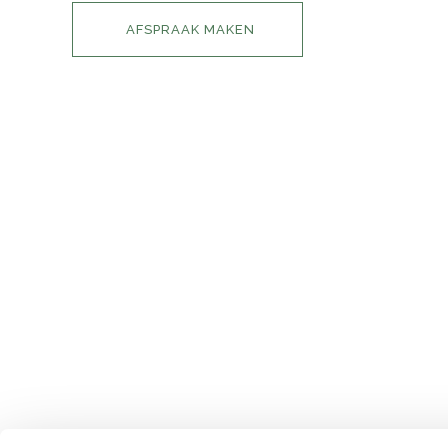
AFSPRAAK MAKEN
INFORMATIE
HOME
IMPRESSIE
PRIJSLIJST
CONTACT
AFSPRAAK MAKEN