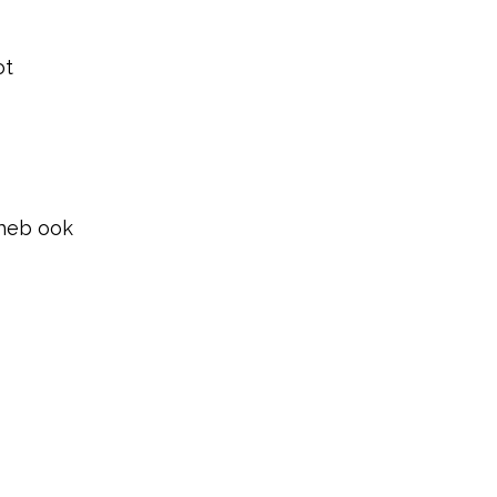
ot
 heb ook