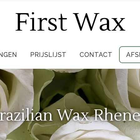
First Wax
NGEN
PRIJSLIJST
CONTACT
AFS
razilian Wax Rhen