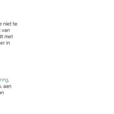
e niet te
x van
dt met
er in
ring
,
, aan
an