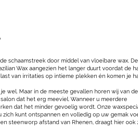
?
in de schaamstreek door middel van vloeibare wax. De
zilian Wax aangezien het langer duurt voordat de h
 last van irritaties op intieme plekken én komen je h
l je wel. Maar in de meeste gevallen horen wij van 
salon dat het erg meeviel. Wanneer u meerdere
erken dat het minder gevoelig wordt. Onze waxspecia
 u zich kunt ontspannen en volledig op uw gemak voe
p een steenworp afstand van Rhenen, draagt hier ook