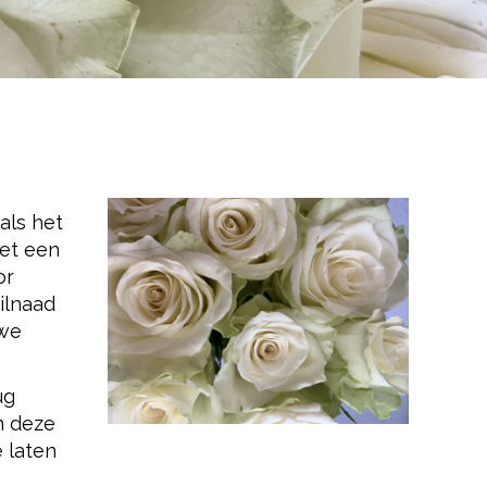
als het
met een
or
ilnaad
 we
ug
m deze
e laten