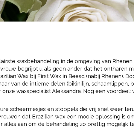
lairste waxbehandeling in de omgeving van Rhenen 
 vrouw begrijpt u als geen ander dat het ontharen 
razilian Wax bij First Wax in Beesd (nabij Rhenen). Do
ar van de intieme delen (bikinilijn, schaamlippen, b
r onze waxspecialist Aleksandra. Nog een voordeel:
 dure scheermesjes en stoppels die vrij snel weer ter
vrouwen dat Brazilian wax een mooie oplossing is o
er alles aan om de behandeling zo prettig mogelijk t