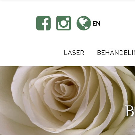
EN
LASER
BEHANDELI
B