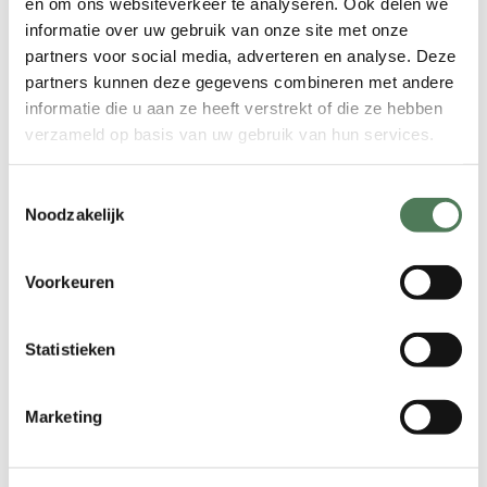
en om ons websiteverkeer te analyseren. Ook delen we
ervoor te zorgen dat de laser direct
informatie over uw gebruik van onze site met onze
toegang heeft tot de haarzakjes. We
partners voor social media, adverteren en analyse. Deze
reinigen het te behandelen gebied
partners kunnen deze gegevens combineren met andere
grondig en zorgen ervoor dat de huid
informatie die u aan ze heeft verstrekt of die ze hebben
vrij is van lotions, oliën of andere
verzameld op basis van uw gebruik van hun services.
producten die de laser kunnen
beïnvloeden.
Toestemmingsselectie
Noodzakelijk
Stap 3: De Laserbehandeling
Tijdens de behandeling maken we
Voorkeuren
gebruik van de
Soprano Titanium
Special Edition.
De nieuwste en meest
Statistieken
geavanceerde lasertechnologie die
beschikbaar is. Deze laser is ontworpen
om haarzakjes effectief te vernietigen
Marketing
zonder de omliggende huid te
beschadigen. Dankzij de ingebouwde