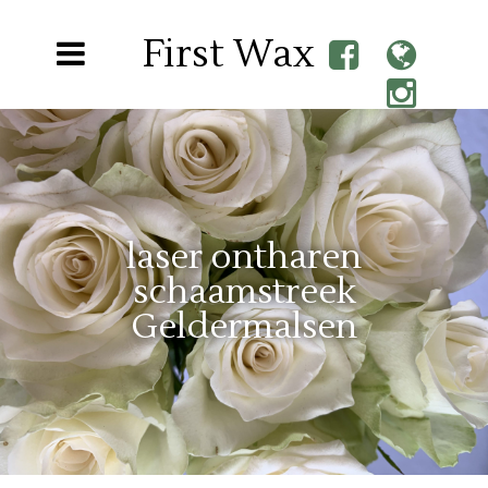
First Wax
laser ontharen
schaamstreek
Geldermalsen