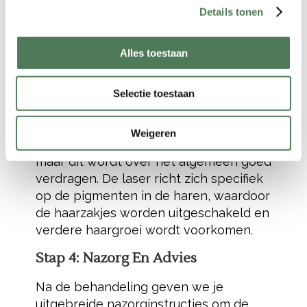
koelingstechnologie van de
Soprano
Details tonen
Titanium Special Edition
is de
behandeling vrijwel pijnloos en wordt
de huid tegelijkertijd beschermd tegen
Alles toestaan
oververhitting.
De behandeling duurt meestal tussen
Selectie toestaan
de 20 en 30 minuten, afhankelijk van
het te behandelen gebied. Je kunt een
Weigeren
lichte prikkeling of warmte voelen,
maar dit wordt over het algemeen goed
verdragen. De laser richt zich specifiek
op de pigmenten in de haren, waardoor
de haarzakjes worden uitgeschakeld en
verdere haargroei wordt voorkomen.
Stap 4: Nazorg En Advies
Na de behandeling geven we je
uitgebreide nazorginstructies om de