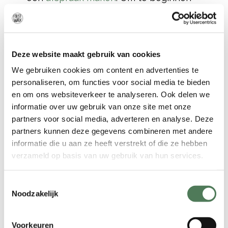
hoeft u zich een tijdje niet te scheren.
Vervolgens wordt uw huid
gedesinfecteerd. Daarna brengt onze
waxspecialiste de wax van Lycon &
Deze website maakt gebruik van cookies
Combinal aan, cosmetica van de hoogst
We gebruiken cookies om content en advertenties te
haalbare kwaliteit. De vloeibare, hete
personaliseren, om functies voor social media te bieden
wax wordt met een spateltje
en om ons websiteverkeer te analyseren. Ook delen we
aangebracht. Na een paar seconde
informatie over uw gebruik van onze site met onze
wordt de wax hard en trekt de
partners voor social media, adverteren en analyse. Deze
specialiste het er in een snelle
partners kunnen deze gegevens combineren met andere
beweging af.
informatie die u aan ze heeft verstrekt of die ze hebben
verzameld op basis van uw gebruik van hun services.
Bikinilijn waxen
Toestemmingsselectie
Noodzakelijk
Naast Brazilian Wax kunnen wij ook uw
bikinilijn verzorgen! Als we het hebben
over
Bikini-ontharing
, dan hebben we
Voorkeuren