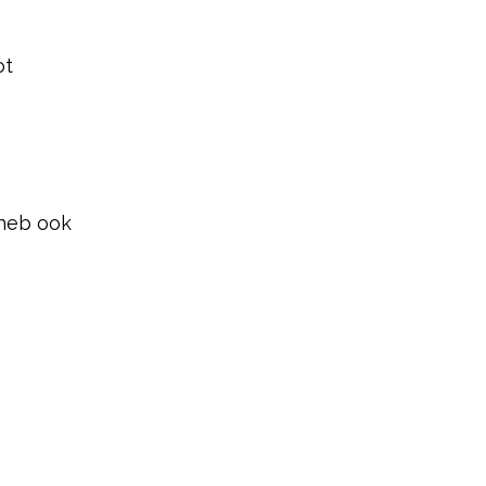
ot
 heb ook