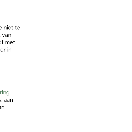
e niet te
x van
dt met
er in
ring
,
, aan
an