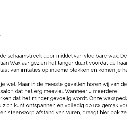
?
in de schaamstreek door middel van vloeibare wax. De
lian Wax aangezien het langer duurt voordat de haa
 last van irritaties op intieme plekken én komen je h
l je wel. Maar in de meeste gevallen horen wij van 
salon dat het erg meeviel. Wanneer u meerdere
erken dat het minder gevoelig wordt. Onze waxspecia
 u zich kunt ontspannen en volledig op uw gemak voe
p een steenworp afstand van Vuren, draagt hier ook z