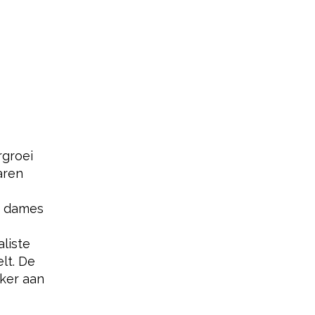
rgroei
aren
de dames
liste
lt. De
eker aan