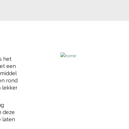
s het
met een
 middel
en rond
 lekker
ug
m deze
e laten