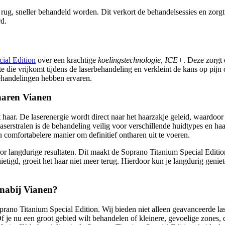
 rug, sneller behandeld worden. Dit verkort de behandelsessies en zorg
d.
ial Edition
over een krachtige
koelingstechnologie, ICE+
. Deze zorgt 
 die vrijkomt tijdens de laserbehandeling en verkleint de kans op pijn o
behandelingen hebben ervaren.
ntharen Vianen
t haar. De laserenergie wordt direct naar het haarzakje geleid, waardoo
stralen is de behandeling veilig voor verschillende huidtypes en haarkl
n comfortabelere manier om definitief ontharen uit te voeren.
oor langdurige resultaten. Dit maakt de Soprano Titanium Special Edit
igd, groeit het haar niet meer terug. Hierdoor kun je langdurig genie
, nabij Vianen?
prano Titanium Special Edition. Wij bieden niet alleen geavanceerde la
f je nu een groot gebied wilt behandelen of kleinere, gevoelige zones, 