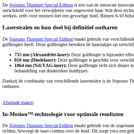
De
Soprano Titanium Special Edition
is een van de nieuwste innovati
ontwikkeld voor het verwijderen van ongewenst haar. Wat deze technol
werken, zelfs voor mensen met een gevoelige huid. Binnen 6-10 behan
Laserstralen en hun doel bij definitief ontharen
De
Soprano Titanium Special Edition
maakt gebruik van verschillende 
golflengtes heeft. Deze golflengtes bereiken de haarzakjes op verschil
755 nm (Alexandriet-laser):
Deze golflengte is bijzonder effec
810 nm (Diodelaser):
Deze golflengte is geschikt voor verschil
1064 nm (Nd:YAG-laser):
Deze golflengte richt zich dieper i
behandeling van donkerdere huidtypes.
Dankzij de combinatie van verschillende laserstralen is de Soprano Ti
ontharen.
Afspraak maken
In-Motion™-technologie voor optimale resultaten
De
Soprano Titanium Special Edition
maakt gebruik van de zogena
richten, beweegt de laser continu over de huid. Dit zorgt voor een ge