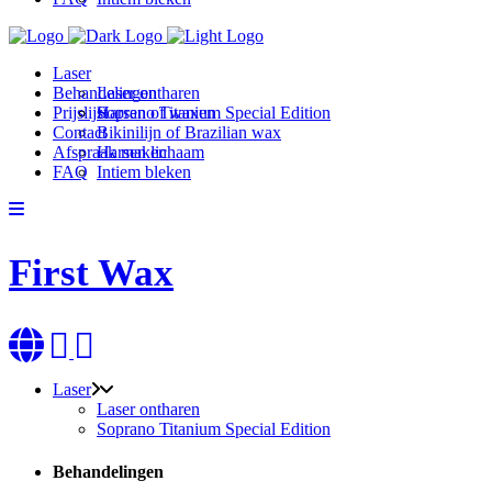
Laser
Behandelingen
Laser ontharen
Prijslijst
Soprano Titanium Special Edition
Harsen of waxen
Contact
Bikinilijn of Brazilian wax
Afspraak maken
Harsen lichaam
FAQ
Intiem bleken
First Wax
Laser
Laser ontharen
Soprano Titanium Special Edition
Behandelingen