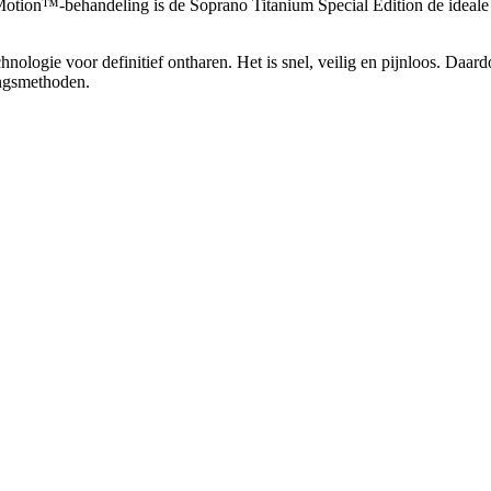
-Motion™-behandeling is de Soprano Titanium Special Edition de ideale
hnologie voor definitief ontharen. Het is snel, veilig en pijnloos. Daa
ingsmethoden.