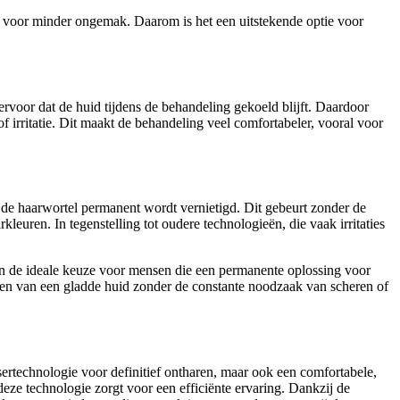
t voor minder ongemak. Daarom is het een uitstekende optie voor
ervoor dat de huid tijdens de behandeling gekoeld blijft. Daardoor
f irritatie. Dit maakt de behandeling veel comfortabeler, vooral voor
r de haarwortel permanent wordt vernietigd. Dit gebeurt zonder de
euren. In tegenstelling tot oudere technologieën, die vaak irritaties
ion de ideale keuze voor mensen die een permanente oplossing voor
ten van een gladde huid zonder de constante noodzaak van scheren of
sertechnologie voor definitief ontharen, maar ook een comfortabele,
deze technologie zorgt voor een efficiënte ervaring. Dankzij de