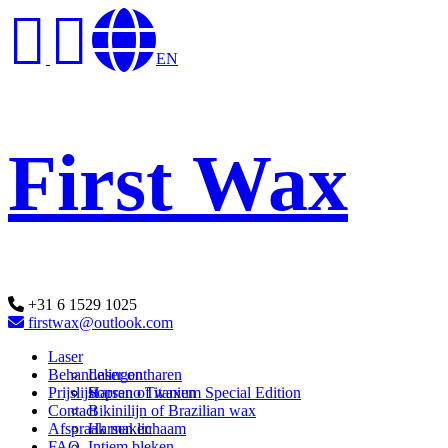
EN
First Wax
+31 6 1529 1025
firstwax@outlook.com
Laser
Behandelingen
Laser ontharen
Prijslijst
Soprano Titanium Special Edition
Harsen of waxen
Contact
Bikinilijn of Brazilian wax
Afspraak maken
Harsen lichaam
FAQ
Intiem bleken