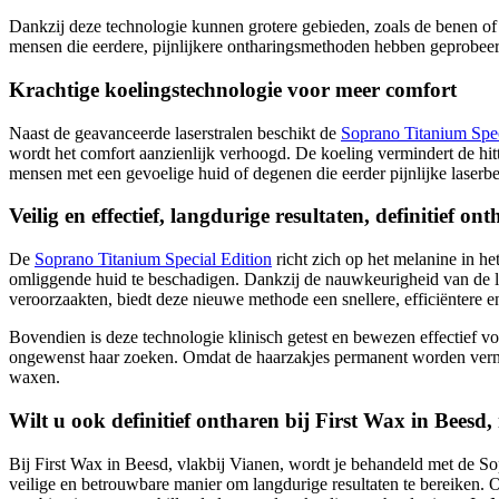
Dankzij deze technologie kunnen grotere gebieden, zoals de benen of
mensen die eerdere, pijnlijkere ontharingsmethoden hebben geprobeer
Krachtige koelingstechnologie voor meer comfort
Naast de geavanceerde laserstralen beschikt de
Soprano Titanium Spec
wordt het comfort aanzienlijk verhoogd. De koeling vermindert de hitte
mensen met een gevoelige huid of degenen die eerder pijnlijke laser
Veilig en effectief, langdurige resultaten, definitief o
De
Soprano Titanium Special Edition
richt zich op het melanine in he
omliggende huid te beschadigen. Dankzij de nauwkeurigheid van de laser
veroorzaakten, biedt deze nieuwe methode een snellere, efficiëntere e
Bovendien is deze technologie klinisch getest en bewezen effectief v
ongewenst haar zoeken. Omdat de haarzakjes permanent worden verniet
waxen.
Wilt u ook definitief ontharen bij First Wax in Beesd
Bij First Wax in Beesd, vlakbij Vianen, wordt je behandeld met de So
veilige en betrouwbare manier om langdurige resultaten te bereiken. O