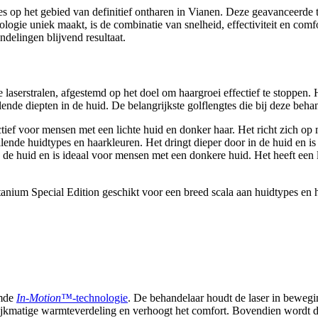
es op het gebied van definitief ontharen in Vianen. Deze geavanceerde t
ogie uniek maakt, is de combinatie van snelheid, effectiviteit en comf
delingen blijvend resultaat.
laserstralen, afgestemd op het doel om haargroei effectief te stoppen.
lende diepten in de huid. De belangrijkste golflengtes die bij deze beha
tief voor mensen met een lichte huid en donker haar. Het richt zich op 
lende huidtypes en haarkleuren. Het dringt dieper door in de huid en is 
n de huid en is ideaal voor mensen met een donkere huid. Het heeft een 
tanium Special Edition geschikt voor een breed scala aan huidtypes en ha
amde
In-Motion™
-technologie
. De behandelaar houdt de laser in bewegin
lijkmatige warmteverdeling en verhoogt het comfort. Bovendien wordt de