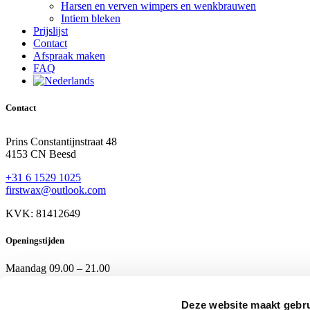
Harsen en verven wimpers en wenkbrauwen
Intiem bleken
Prijslijst
Contact
Afspraak maken
FAQ
Contact
Prins Constantijnstraat 48
4153 CN Beesd
+31 6 1529 1025
firstwax@outlook.com
KVK: 81412649
Openingstijden
Maandag
09.00 – 21.00
Dinsdag
09.00 – 21.00
Woensdag
09.00 – 18.00
Deze website maakt gebru
Donderdag
Gesloten