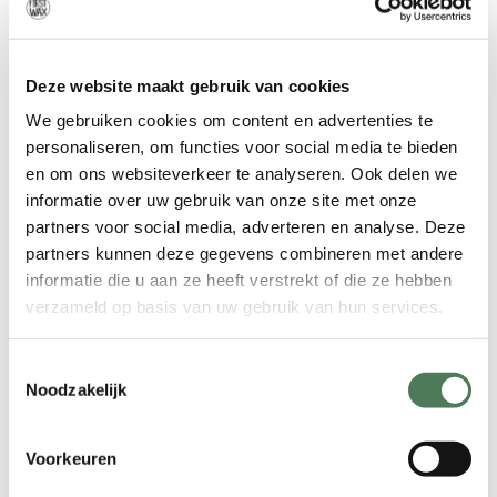
intieme delen kunnen donkerder
worden.
Deze website maakt gebruik van cookies
– Leeftijdsveranderingen: leeftijd blijkt
een andere risicofactor te zijn. In de
We gebruiken cookies om content en advertenties te
loop der jaren veranderen zowel de
personaliseren, om functies voor social media te bieden
elasticiteit van de huid als de
en om ons websiteverkeer te analyseren. Ook delen we
pigmentatie ervan. Je leeftijd heeft ook
informatie over uw gebruik van onze site met onze
partners voor social media, adverteren en analyse. Deze
invloed op de kwaliteit van de
partners kunnen deze gegevens combineren met andere
bloedtoevoer in bepaalde delen van
informatie die u aan ze heeft verstrekt of die ze hebben
het lichaam.
verzameld op basis van uw gebruik van hun services.
– Zwangerschap en bevalling: deze
factor combineert de hormonale
Toestemmingsselectie
achtergrond, evenals de kans op letsel
Noodzakelijk
in het intieme gebied. De huid kan
uitrekken, scheuren, enzovoort, als
Voorkeuren
resultaat – veranderingen in de kleur
van de “intieme gebieden”.