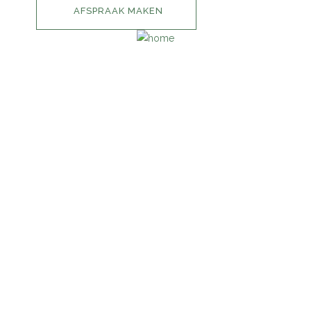
AFSPRAAK MAKEN
INFORMATIE
HOME
IMPRESSIE
PRIJSLIJST
CONTACT
AFSPRAAK MAKEN