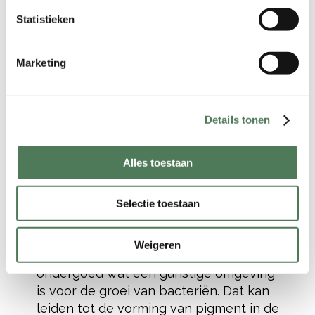
– Tekort aan hydratatie/hydratatie van
Statistieken
de slijmvliezen en schaamlippen:
waardoor de structuur van de huid
Marketing
verandert. Deze onaangename
toestand kan op elk moment optreden,
bij vrouwen en meisjes van alle
Details tonen
leeftijden. Een tekort kan niet worden
verholpen door te drinken, omdat
preventieve procedures nodig zijn om
Alles toestaan
watermoleculen vast te houden.
– Het dragen van strak, oncomfortabel,
Selectie toestaan
synthetisch ondergoed: synthetische
stoffen laten geen lucht door. Hierdoor
Weigeren
wordt vocht vastgehouden in het
ondergoed wat een gunstige omgeving
is voor de groei van bacteriën. Dat kan
leiden tot de vorming van pigment in de